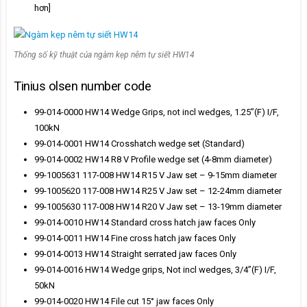
hơn]
Thống số kỹ thuật của ngàm kẹp nêm tự siết HW14
Tinius olsen number code
99-014-0000 HW14 Wedge Grips, not incl wedges, 1.25”(F) I/F,
100kN
99-014-0001 HW14 Crosshatch wedge set (Standard)
99-014-0002 HW14 R8 V Profile wedge set (4-8mm diameter)
99-1005631 117-008 HW14 R15 V Jaw set – 9-15mm diameter
99-1005620 117-008 HW14 R25 V Jaw set – 12-24mm diameter
99-1005630 117-008 HW14 R20 V Jaw set – 13-19mm diameter
99-014-0010 HW14 Standard cross hatch jaw faces Only
99-014-0011 HW14 Fine cross hatch jaw faces Only
99-014-0013 HW14 Straight serrated jaw faces Only
99-014-0016 HW14 Wedge grips, Not incl wedges, 3/4”(F) I/F,
50kN
99-014-0020 HW14 File cut 15° jaw faces Only