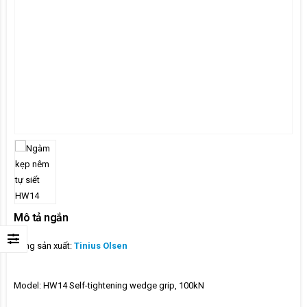
6:
Mô tả ngắn
Hãng sản xuất:
Tinius Olsen
g
Model: HW14 Self-tightening wedge grip, 100kN