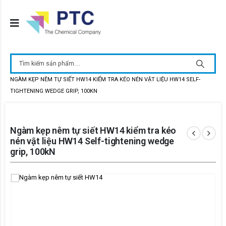
HOME
CÁC LOẠI SẢN PHẨM KHÁC
,
KIỂM TRA CƠ LÝ
NGÀM KẸP NÊM TỰ SIẾT HW14 KIỂM TRA KÉO NÉN VẬT LIỆU HW14 SELF-
TIGHTENING WEDGE GRIP, 100KN
Ngàm kẹp nêm tự siết HW14 kiểm tra kéo
nén vật liệu HW14 Self-tightening wedge
grip, 100kN