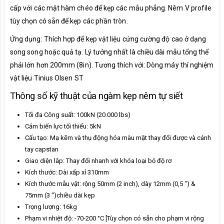
cấp với các mặt hàm chéo để kẹp các mẫu phẳng. Nêm V profile
tùy chọn có sẵn để kẹp các phần tròn.
Ứng dụng: Thích hợp để kẹp vật liệu cứng cường độ cao ở dạng
song song hoặc quả tạ. Lý tưởng nhất là chiều dài mẫu tổng thể
phải lớn hơn 200mm (8in). Tương thích với: Dòng máy thí nghiệm
vật liệu Tinius Olsen ST
Thông số kỹ thuật của ngàm kẹp nêm tự siết
Tối đa Công suất: 100kN (20.000 lbs)
Cảm biến lực tối thiểu: 5kN
Cấu tạo: Mạ kẽm và thụ động hóa màu mặt thay đổi được và cánh
tay capstan
Giao diện lắp: Thay đổi nhanh với khóa loại bỏ độ rơ
Kích thước: Dài xấp xỉ 310mm
Kích thước mẫu vật: rộng 50mm (2 inch), dày 12mm (0,5 “) &
75mm (3 “)chiều dài kẹp
Trọng lượng: 16kg
Phạm vi nhiệt độ: -70-200 °C [Tùy chọn có sẵn cho phạm vi rộng