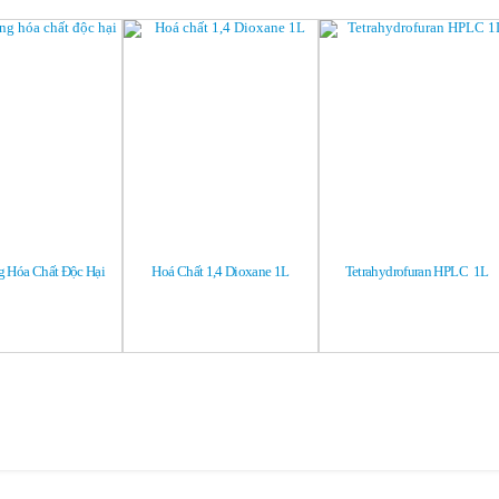
 Hóa Chất Độc Hại
Hoá Chất 1,4 Dioxane 1L
Tetrahydrofuran HPLC  1L