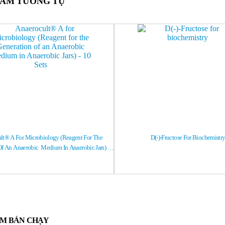
HẨM TƯƠNG TỰ
lt® A For Microbiology (Reagent For The 
D(-)-Fructose For Biochemistr
f An Anaerobic  Medium In Anaerobic Jars) – 
10 Sets
ẨM BÁN CHẠY