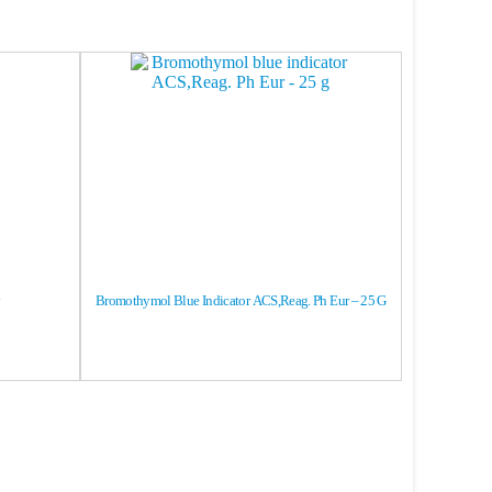
y
Bromothymol Blue Indicator ACS,Reag. Ph Eur – 25 G
Antimony Standa
Sb2O3 In HCl 