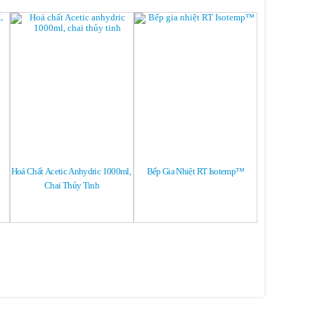
Hoá Chất Acetic Anhydric 1000ml, 
Bếp Gia Nhiệt RT Isotemp™
Buffer Sol
Chai Thủy Tinh