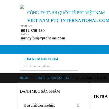
CÔNG TY TNHH QUỐC TẾ PTC VIỆT NAM
VIET NAM PTC INTERNATIONAL CO
HOTLINE
0912 850 130
EMAIL
nancy.bui@ptchems.com
Trang chủ
Giới thiệu
TÌM KIẾM SẢN PHẨM
HOME
HÓA CHẤT THÍ NGHIỆM
TETRA-N-BUTYLAMMONI
DANH MỤC SẢN PHẨM
TETRA-
Hóa chất công nghiệp