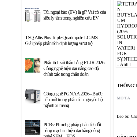
Túi ngoại bào (EV) là gì? Vai trò của
siêu ly tâm trong nghiên cứu EV
TSQ Altis Plus Triple Quadrupole LC-MS –
Giải pháp phân tích định lượng vượt trội
Phân tích sỏi thận bằng FT-IR 2026:
Công nghệ hiện đại nâng cao độ
chính xác trong chẩn đoán
THÔNG T
Công nghệ PGNAA 2026– Bước
MÔ TẢ
tiến mới trong phân tích nguyên liệu
ngành xi măng
Bao bì: Ch
PCBs: Phương pháp phân tích lỗi
bảng mạch in hiện đại bằng công
nghệ SEM – EDS