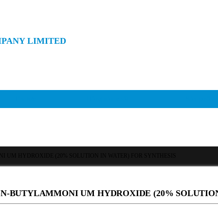
MPANY LIMITED
Tin tức
Hãng sản xuất
Sản phẩm
 UM HYDROXIDE (20% SOLUTION IN WATER) FOR SYNTHESIS
N-BUTYLAMMONI UM HYDROXIDE (20% SOLUTION