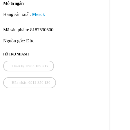
Mô tả ngắn
Hãng sản xuất:
Merck
Mã sản phẩm: 8187590500
Nguồn gốc: Đức
HỖ TRỢ NHANH
Thiết bị: 0983 169 517
Hóa chất: 0912 850 130