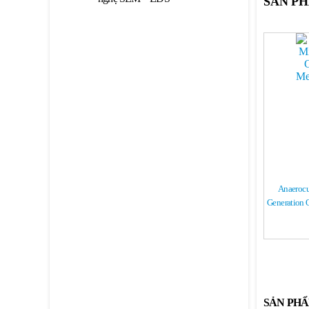
SẢN P
Anaerocu
Generation O
SẢN PH